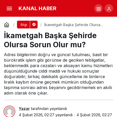
İkametgah Başka Şehirde Olursa Sorun Olur
KANAL HABER
mu?
Yorum Yap
İkametgah Başka Şehirde Olursa
Bilgi
Sorun Olur mu?
İkametgah Başka Şehirde
Olursa Sorun Olur mu?
Adres bilgilerinin doğru ve güncel tutulması, basit bir
bürokratik işlem gibi görünse de geciken tebligatlar,
beklenmedik para cezaları ve aksayan kamu hizmetleri
düşünüldüğünde ciddi maddi ve hukuki sonuçlar
doğurabilir; birkaç dakikalık güncelleme ile binlerce
liralık kaybın önüne geçmek mümkün olduğundan
taşınma sonrası adres beyanını geciktirmemek en akıllı
adım olarak öne çıkar.
Yazar
tarafından yayınlandı
4 Şubat 2026, 02:27
yayınlandı
4 Şubat 2026, 02:27