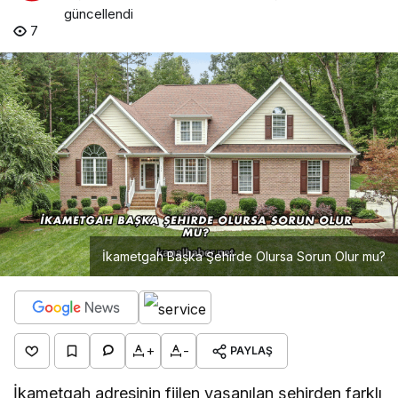
güncellendi
7
İkametgah Başka Şehirde Olursa Sorun Olur mu?
+
-
PAYLAŞ
İkametgah adresinin fiilen yaşanılan şehirden farklı