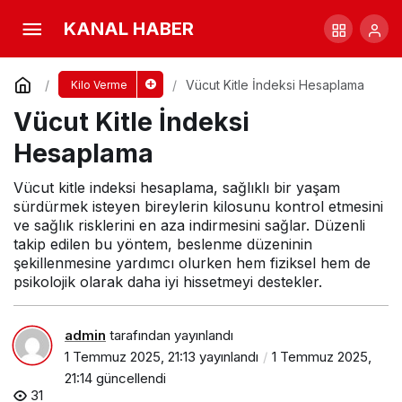
Vücut Kitle İndeksi Hesaplama
KANAL HABER
Yorum Yap
Vücut Kitle İndeksi Hesaplama
Kilo Verme
Vücut Kitle İndeksi
Hesaplama
Vücut kitle indeksi hesaplama, sağlıklı bir yaşam
sürdürmek isteyen bireylerin kilosunu kontrol etmesini
ve sağlık risklerini en aza indirmesini sağlar. Düzenli
takip edilen bu yöntem, beslenme düzeninin
şekillenmesine yardımcı olurken hem fiziksel hem de
psikolojik olarak daha iyi hissetmeyi destekler.
admin
tarafından yayınlandı
1 Temmuz 2025, 21:13
yayınlandı
1 Temmuz 2025,
21:14
güncellendi
31