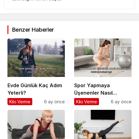
Benzer Haberler
Evde Günlük Kaç Adım
Spor Yapmaya
Yeterli?
Üşenenler Nasıl
Zayıflar?
Kilo Verme
6 ay önce
Kilo Verme
6 ay önce